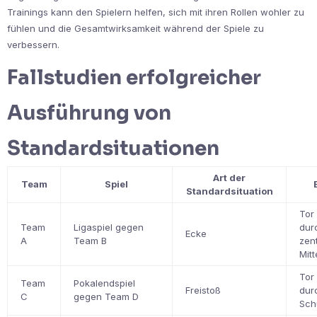
Trainings kann den Spielern helfen, sich mit ihren Rollen wohler zu
fühlen und die Gesamtwirksamkeit während der Spiele zu
verbessern.
Fallstudien erfolgreicher
Ausführung von
Standardsituationen
Art der
Team
Spiel
Standardsituation
Tor 
Team
Ligaspiel gegen
dur
Ecke
A
Team B
zen
Mitt
Tor 
Team
Pokalendspiel
Freistoß
dur
C
gegen Team D
Sch