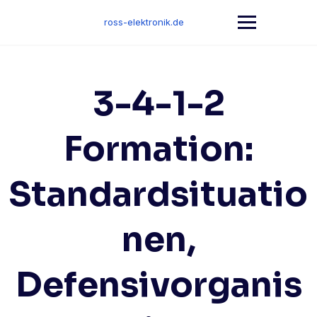
Skip
to
ross-elektronik.de
content
3-4-1-2
Formation:
Standardsituatio
nen,
Defensivorganis