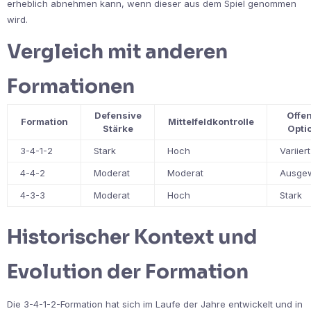
erheblich abnehmen kann, wenn dieser aus dem Spiel genommen
wird.
Vergleich mit anderen
Formationen
Defensive
Offe
Formation
Mittelfeldkontrolle
Stärke
Opti
3-4-1-2
Stark
Hoch
Variiert
4-4-2
Moderat
Moderat
Ausge
4-3-3
Moderat
Hoch
Stark
Historischer Kontext und
Evolution der Formation
Die 3-4-1-2-Formation hat sich im Laufe der Jahre entwickelt und in