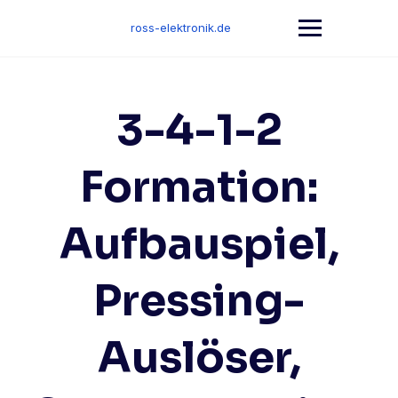
Skip
to
ross-elektronik.de
content
3-4-1-2
Formation:
Aufbauspiel,
Pressing-
Auslöser,