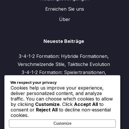
Erreichen Sie uns
Über
Neueste Beiträge
3-4-1-2 Formation: Hybride Formationen,
Verschmelzende Stile, Taktische Evolution
3-4-1-2 Formation: Spielertransitionen,
Positionswechsel, Anpassungsfähigkeit
We respect your privacy
Cookies help us improve your experience,
3-4-1-2 Formation: Effektivität der Formation,
deliver personalized content, and analyze
Statistische Analyse, Leistungskennzahlen
traffic. You can choose which cookies to allow
by clicking
Customize
. Click
Accept All
to
3-4-1-2 Formation: Jugendentwicklung in
consent or
Reject All
to decline non-essential
Spielerrollen, Rollenvorbilder, Fähigkeiten
cookies.
erwerben
Customize
3-4-1-2 Formation: Analyse der Formation, Stärken