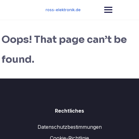
Skip
to
ross-elektronik.de
content
Oops! That page can’t be
found.
Rechtliches
Datenschutzbestimmungen
Cookie-Richtlinie