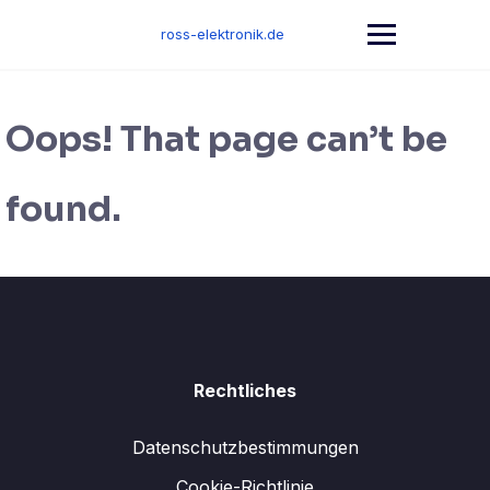
Skip
to
ross-elektronik.de
content
Oops! That page can’t be
found.
Rechtliches
Datenschutzbestimmungen
Cookie-Richtlinie